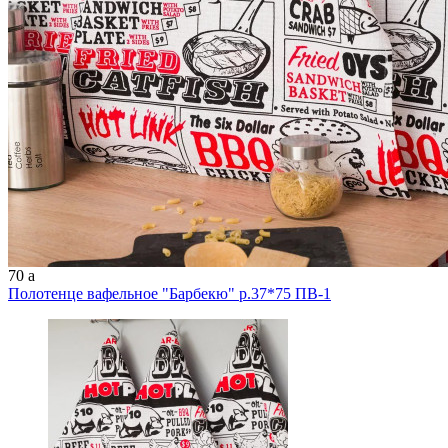
70
a
Полотенце вафельное "Барбекю" р.37*75 ПВ-1