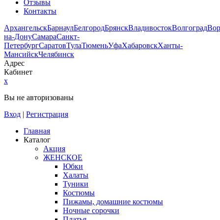
Отзывы
Контакты
Архангельск
Барнаул
Белгород
Брянск
Владивосток
Волгоград
Во
на-Дону
Самара
Санкт-
Петербург
Саратов
Тула
Тюмень
Уфа
Хабаровск
Ханты-
Мансийск
Челябинск
Адрес
Кабинет
x
Вы не авторизованы
Вход
|
Регистрация
Главная
Каталог
Акция
ЖЕНСКОЕ
Юбки
Халаты
Туники
Костюмы
Пижамы, домашние костюмы
Ночные сорочки
Платья