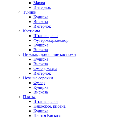
Махра
Интерлок
Туники
Кулирка
Вискоза
Интерлок
Костюмы
Штапель, лен
Футер,махра,велюр
Кулирка
Вискоза
Пижамы, домашние костюмы
Кулирка
Вискоза
Футер, махра
Интерлок
Ночные сорочки
Футер
Кулирка
Вискоза
Платья
Штапель, лен
Кашкорсе, рибана
Кулирка
Платья Вискоза