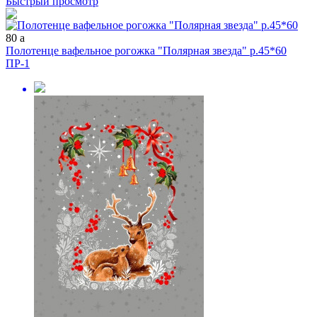
Быстрый просмотр
80
a
Полотенце вафельное рогожка "Полярная звезда" р.45*60
ПР-1