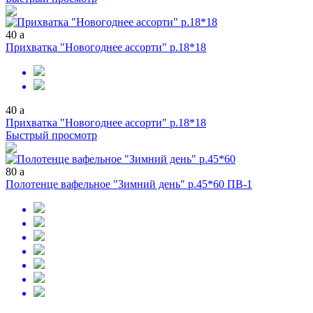
40
a
Прихватка "Новогоднее ассорти" р.18*18
40
a
Прихватка "Новогоднее ассорти" р.18*18
Быстрый просмотр
80
a
Полотенце вафельное "Зимний день" р.45*60 ПВ-1