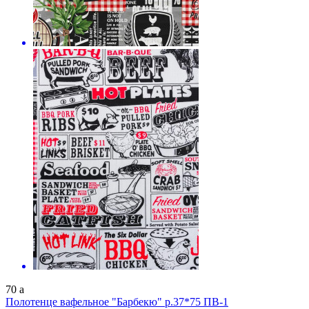
70
a
Полотенце вафельное "Барбекю" р.37*75 ПВ-1