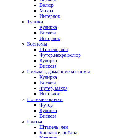
Велюр
Махра
Интерлок
Туники
Кулирка
Вискоза
Интерлок
Костюмы
Штапель, лен
Футер,махра,велюр
Кулирка
Вискоза
Пижамы, домашние костюмы
Кулирка
Вискоза
Футер, махра
Интерлок
Ночные сорочки
Футер
Кулирка
Вискоза
Платья
Штапель, лен
Кашкорсе, рибана