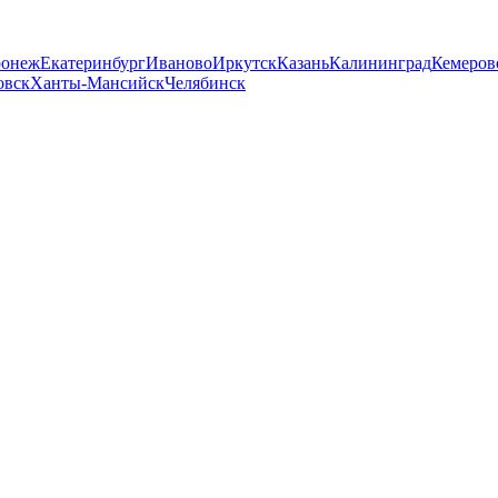
ронеж
Екатеринбург
Иваново
Иркутск
Казань
Калининград
Кемеров
овск
Ханты-Мансийск
Челябинск