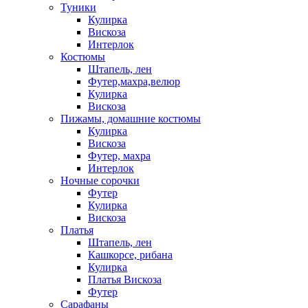
Туники
Кулирка
Вискоза
Интерлок
Костюмы
Штапель, лен
Футер,махра,велюр
Кулирка
Вискоза
Пижамы, домашние костюмы
Кулирка
Вискоза
Футер, махра
Интерлок
Ночные сорочки
Футер
Кулирка
Вискоза
Платья
Штапель, лен
Кашкорсе, рибана
Кулирка
Платья Вискоза
Футер
Сарафаны