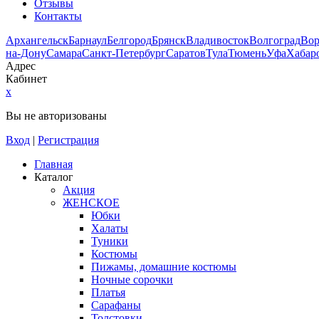
Отзывы
Контакты
Архангельск
Барнаул
Белгород
Брянск
Владивосток
Волгоград
Во
на-Дону
Самара
Санкт-Петербург
Саратов
Тула
Тюмень
Уфа
Хабар
Адрес
Кабинет
x
Вы не авторизованы
Вход
|
Регистрация
Главная
Каталог
Акция
ЖЕНСКОЕ
Юбки
Халаты
Туники
Костюмы
Пижамы, домашние костюмы
Ночные сорочки
Платья
Сарафаны
Толстовки