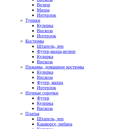
Велюр
Махра
Интерлок
Туники
Кулирка
Вискоза
Интерлок
Костюмы
Штапель, лен
Футер,махра,велюр
Кулирка
Вискоза
Пижамы, домашние костюмы
Кулирка
Вискоза
Футер, махра
Интерлок
Ночные сорочки
Футер
Кулирка
Вискоза
Платья
Штапель, лен
Кашкорсе, рибана