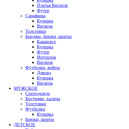
Кулирка
Платья Вискоза
Футер
Сарафаны
Кулирка
Вискоза
Толстовки
Бриджи, брюки, шорты
Кашкорсе
Кулирка
Футер
Интерлок
Вискоза
Футболки, кофты
Дэворэ
Кулирка
Вискоза
МУЖСКОЕ
Спецодежда
Костюмы, халаты
Толстовки
Футболки
Кулирка
Брюки, шорты
ДЕТСКОЕ