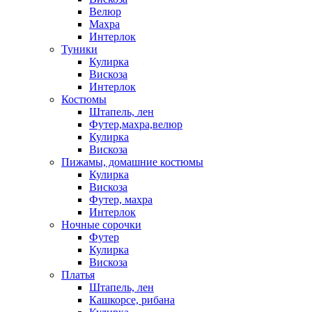
Велюр
Махра
Интерлок
Туники
Кулирка
Вискоза
Интерлок
Костюмы
Штапель, лен
Футер,махра,велюр
Кулирка
Вискоза
Пижамы, домашние костюмы
Кулирка
Вискоза
Футер, махра
Интерлок
Ночные сорочки
Футер
Кулирка
Вискоза
Платья
Штапель, лен
Кашкорсе, рибана