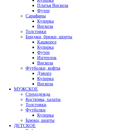
Кулирка
Платья Вискоза
Футер
Сарафаны
Кулирка
Вискоза
Толстовки
Бриджи, брюки, шорты
Кашкорсе
Кулирка
Футер
Интерлок
Вискоза
Футболки, кофты
Дэворэ
Кулирка
Вискоза
МУЖСКОЕ
Спецодежда
Костюмы, халаты
Толстовки
Футболки
Кулирка
Брюки, шорты
ДЕТСКОЕ