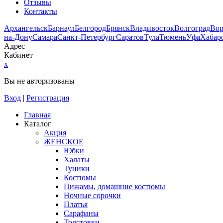
Отзывы
Контакты
Архангельск
Барнаул
Белгород
Брянск
Владивосток
Волгоград
Во
на-Дону
Самара
Санкт-Петербург
Саратов
Тула
Тюмень
Уфа
Хабар
Адрес
Кабинет
x
Вы не авторизованы
Вход
|
Регистрация
Главная
Каталог
Акция
ЖЕНСКОЕ
Юбки
Халаты
Туники
Костюмы
Пижамы, домашние костюмы
Ночные сорочки
Платья
Сарафаны
Толстовки