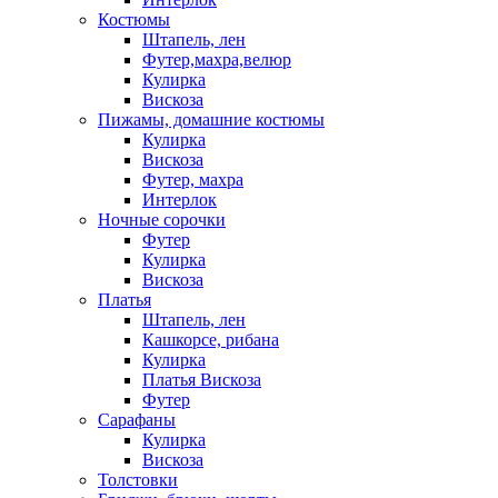
Костюмы
Штапель, лен
Футер,махра,велюр
Кулирка
Вискоза
Пижамы, домашние костюмы
Кулирка
Вискоза
Футер, махра
Интерлок
Ночные сорочки
Футер
Кулирка
Вискоза
Платья
Штапель, лен
Кашкорсе, рибана
Кулирка
Платья Вискоза
Футер
Сарафаны
Кулирка
Вискоза
Толстовки