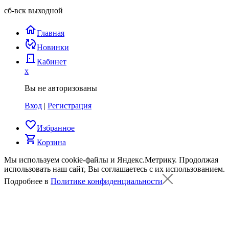
сб-вск выходной
home
Главная
published_with_changes
Новинки
door_back
Кабинет
x
Вы не авторизованы
Вход
|
Регистрация
favorite_border
Избранное
shopping_cart
Корзина
Мы используем cookie-файлы и Яндекс.Метрику.
Продолжая
использовать наш сайт, Вы соглашаетесь с их использованием.
Подробнее в
Политике конфиденциальности