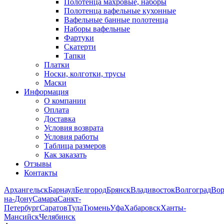
Полотенца махровые, наборы
Полотенца вафельные кухонные
Вафельные банные полотенца
Наборы вафельные
Фартуки
Скатерти
Тапки
Платки
Носки, колготки, трусы
Маски
Информация
О компании
Оплата
Доставка
Условия возврата
Условия работы
Таблица размеров
Как заказать
Отзывы
Контакты
Архангельск
Барнаул
Белгород
Брянск
Владивосток
Волгоград
Во
на-Дону
Самара
Санкт-
Петербург
Саратов
Тула
Тюмень
Уфа
Хабаровск
Ханты-
Мансийск
Челябинск